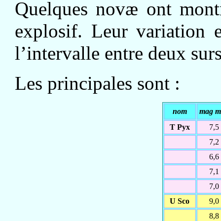
Quelques novæ ont montr
explosif. Leur variation 
l’intervalle entre deux surs
Les principales sont :
nom
mag m
T Pyx
7,5
7,2
6,6
7,1
7,0
U Sco
9,0
8,8