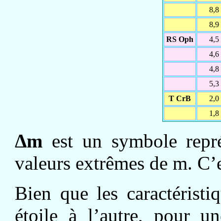
8,8
8,9
RS Oph
4,5
4,6
4,8
5,3
T CrB
2,0
1,8
Δm
est un symbole représ
valeurs extrêmes de m. C’e
Bien que les caractéristi
étoile à l’autre, pour u