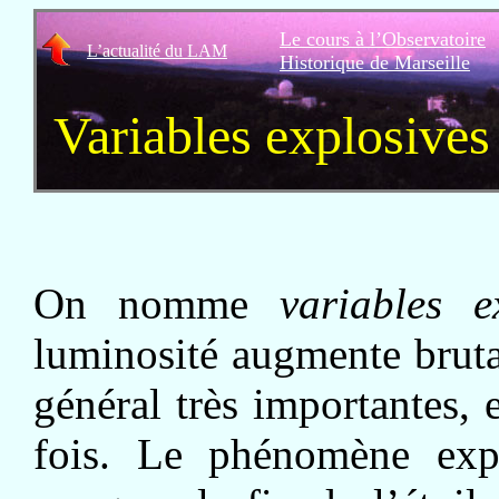
Le cours à l’Observatoire
L’actualité du LAM
Historique de Marseille
Variables explosives
On nomme
variables e
luminosité augmente brut
général très importantes, 
fois. Le phénomène explo