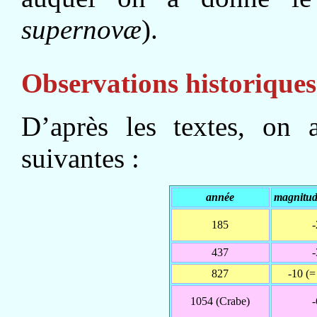
supernovæ
).
Observations historiques
D’après les textes, on 
suivantes :
année
magnitude
185
-
437
-
827
-10 (=
1054 (Crabe)
-