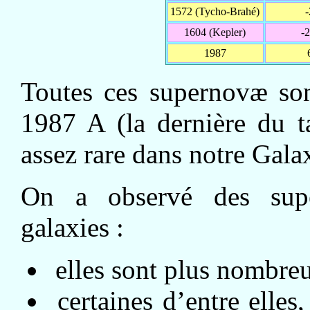
1572 (Tycho-Brahé)
-
1604 (Kepler)
-2
1987
Toutes ces supernovæ son
1987 A (la dernière du 
assez rare dans notre Gala
On a observé des sup
galaxies :
elles sont plus nombreus
certaines d’entre elles,