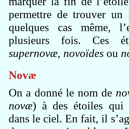
marquer la fin de l’étoil
permettre de trouver un 
quelques cas même, l’e
plusieurs fois. Ces 
supernovæ
,
novoïdes
ou
n
Novæ
On a donné le nom de
no
novæ
) à des étoiles qui
dans le ciel. En fait, il s’a