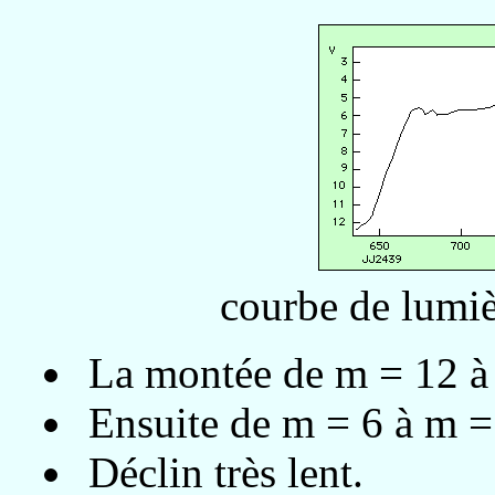
courbe de lumi
La montée de m = 12 à m
Ensuite de m = 6 à m = 
Déclin très lent.