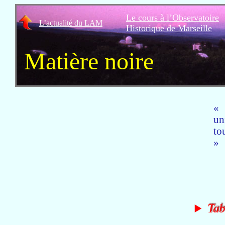
Le cours à l’Observatoire
L’actualité du LAM
Historique de Marseille
Matière noire
un
to
Tab