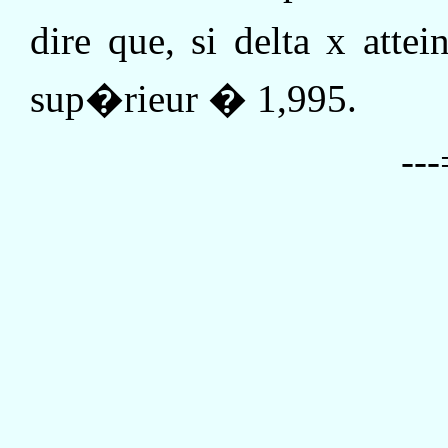
dire que, si delta x attei
sup�rieur � 1,995.
--