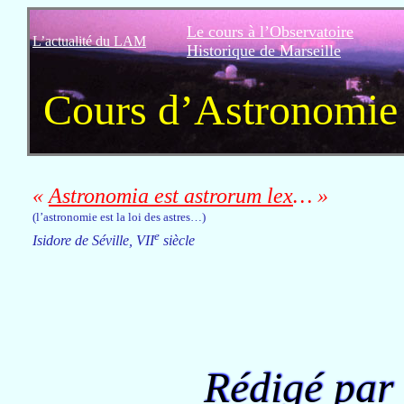
Le cours à l’Observatoire
L’actualité du LAM
Historique de Marseille
Cours d’Astronomie
Astronomia est astrorum lex
…
(l’astronomie est la loi des astres…)
e
Isidore de Séville, VII
siècle
Rédigé par