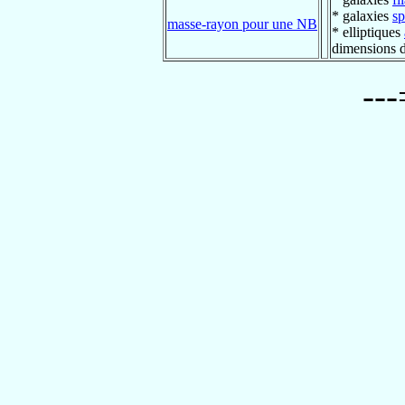
* galaxies
sp
masse-rayon pour une NB
* elliptiques
dimensions 
--