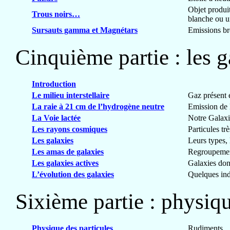
Objet produit
Trous noirs…
blanche ou u
Sursauts gamma et Magnétars
Emissions brè
Cinquième partie : les g
Introduction
Le milieu interstellaire
Gaz présent e
La raie à 21 cm de l’hydrogène neutre
Emission de 
La Voie lactée
Notre Galaxi
Les rayons cosmiques
Particules tr
Les galaxies
Leurs types,
Les amas de galaxies
Regroupement
Les galaxies actives
Galaxies dont
L’évolution des galaxies
Quelques indi
Sixième partie : physiq
Physique des particules
Rudiments