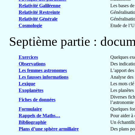
Relativité Galiléenne
Les bases de l
Relativité Restreinte
Généralisatio
Relativité Générale
Généralisati
Cosmologie
Etude de l’U
Septième partie : docum
Exercices
Quelques exe
Observations
Des indicatio
Les femmes astronomes
L’apport des
Les fausses informations
Analyse des 
Lexique
Les mots clé
Exoplanètes
Les planètes 
Diverses fic
Fiches de données
l’astronomie
Formulaire
Quelques fo
Rappels de Maths…
Pour aider à
Bibliographie
Un échantillo
Plans d’une sphère armillaire
Des plans po