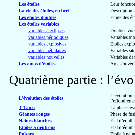
Les étoiles
Leur fonctio
La vie des étoiles, en bref
Description s
Les étoiles doubles
Etude des éto
Les étoiles variables
variables à éclipses
Doubles vues 
variables périodiques
Variables in
variables explosives
Etoiles explo
variables nébulaires
Variables si
variables nouvelles
Variables da
Les amas d’étoiles
Amas ouverts
Quatrième partie : l’évo
L’évolution d
L’évolution des étoiles
l’effondreme
T Tauri
La phase ava
Géantes rouges
Phase de fus
Naines blanches
Etat d’équili
Etoiles à neutrons
Etat d’équili
Pulsars
Etoile à neu