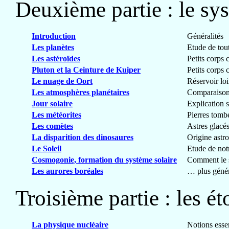
Deuxième partie : le sys
Introduction
Généralités
Les planètes
Etude de tout
Les astéroïdes
Petits corps 
Pluton et la Ceinture de Kuiper
Petits corps 
Le nuage de Oort
Réservoir lo
Les atmosphères planétaires
Comparaison 
Jour solaire
Explication s
Les météorites
Pierres tombé
Les comètes
Astres glacés
La disparition des dinosaures
Origine astr
Le Soleil
Etude de not
Cosmogonie, formation du système solaire
Comment le s
Les aurores boréales
… plus généra
Troisième partie : les ét
La physique nucléaire
Notions esse