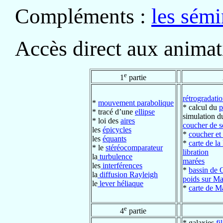
Compléments :
les sémi
Accès direct aux animat
e
1
partie
rétrogradati
*
mouvement parabolique
* calcul du
p
* tracé d’une
ellipse
simulation 
* loi des
aires
coucher de s
les
épicycles
*
coucher et 
les
équants
*
carte de l
* le
stéréocomparateur
libration
la
turbulence
marées
les
interférences
*
bassin de 
la
diffusion Rayleigh
poids sur Ma
le
lever héliaque
*
carte de M
e
4
partie
* galaxies
fi