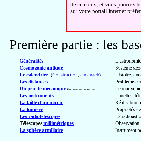
de ce cours, et vous pourrez le
sur votre portail internet préfér
Première partie : les bas
Généralités
L’astronomie
Cosmogonie antique
Système géo
Le calendrier
(
Construction
,
almanach
)
Histoire, ane
Les distances
Problème cent
Un peu de mécanique
Le mouvement
Présenté en séminaire
Les instruments
Lunettes, té
La taille d’un miroir
Réalisation p
La lumière
Propriétés de
Les radiotélescopes
La radioastr
Télescopes
millimétriques
Observation 
La sphère armillaire
Instrument p